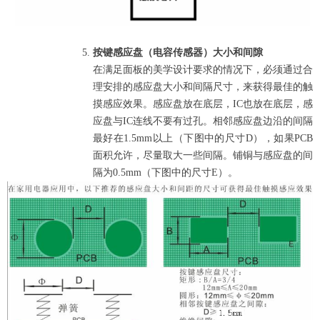
按键感应盘（电容传感器）大小和间隙
在满足面板的美学设计要求的情况下，必须通过合
理安排的感应盘大小和间隔尺寸，来获得最佳的触
摸感应效果。感应盘放在底层，
IC
也放在底层，感
应盘与
IC
连线不要有过孔。相邻感应盘边沿的间隔
最好在
1.5mm
以上（下图中的尺寸
D
），如果
PCB
面积允许，尽量取大一些间隔。铺铜与感应盘的间
隔为
0.5mm
（下图中的尺寸
E
）。