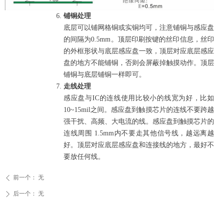
铺铜处理
底层可以铺网格铜或实铜均可，注意铺铜与感应盘
的间隔为
0.5mm
。顶层印刷按键的丝印信息，丝印
的外框形状与底层感应盘一致，顶层对应底层感应
盘的地方不能铺铜，否则会屏蔽掉触摸动作。顶层
铺铜与底层铺铜一样即可。
走线处理
感应盘与
IC
的连线使用比较小的线宽为好，比如
10~15mil
之间。感应盘到触摸芯片的连线不要跨越
强干扰、高频、大电流的线。感应盘到触摸芯片的
连线周围
1.5mm
内不要走其他信号线，越远离越
好。顶层对应底层感应盘和连接线的地方，最好不
要放任何线。
前一个：
无
ꄴ
后一个：
无
ꄲ